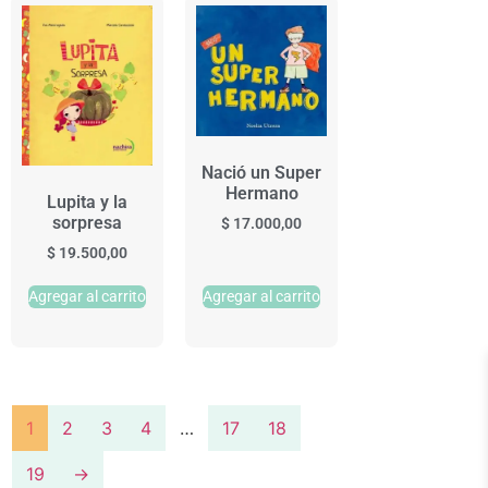
Nació un Super
Hermano
Lupita y la
sorpresa
$
17.000,00
$
19.500,00
Agregar al carrito
Agregar al carrito
1
2
3
4
…
17
18
19
→