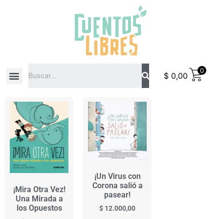
0
$
0,00
COMO COMPRAR
¡Un Virus con
Corona salió a
¡Mira Otra Vez!
pasear!
Una Mirada a
los Opuestos
$
12.000,00