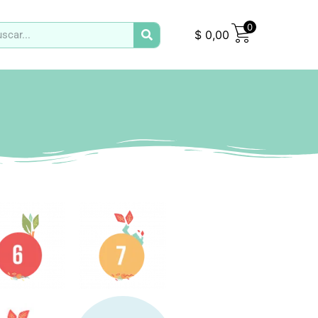
0
$
0,00