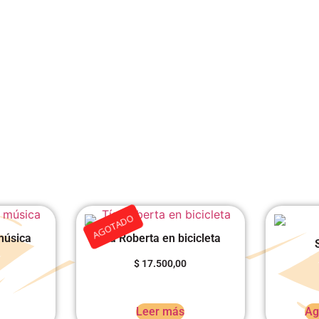
AGOTADO
música
Tía Roberta en bicicleta
$
17.500,00
Leer más
Ag