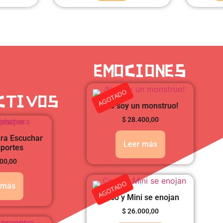
EMOCIONES
AGOTADO
CTIVOS
¡No soy un monstruo!
$
28.400,00
ra Escuchar
Leer más
sportes
00,00
AGOTADO
 más
Coco y Mini se enojan
$
26.000,00