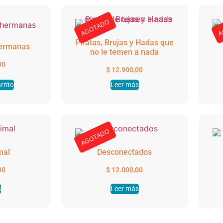
AGOTADO
A
Piratas, Brujas y Hadas que
 hermanas
no le temen a nada
00
$
12.900,00
rrito
Leer más
AGOTADO
mal
Desconectados
00
$
12.000,00
s
Leer más