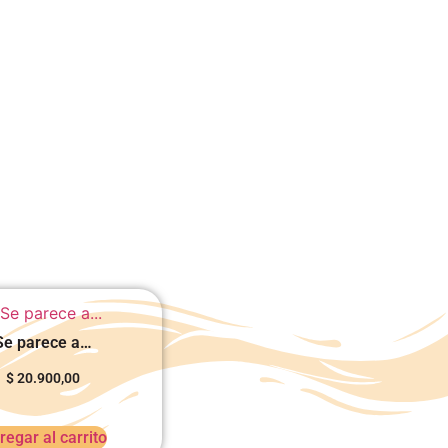
Se parece a…
$
20.900,00
regar al carrito