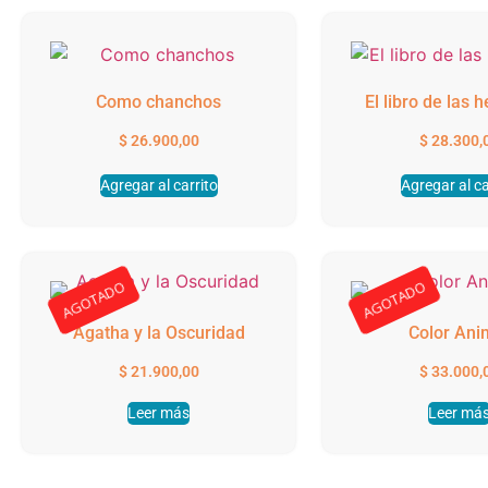
Como chanchos
El libro de las
$
26.900,00
$
28.300,
Agregar al carrito
Agregar al ca
AGOTADO
AGOTADO
Agatha y la Oscuridad
Color Ani
$
21.900,00
$
33.000,
Leer más
Leer má