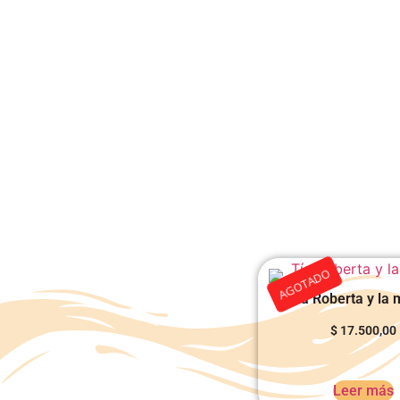
AGOTADO
Tía Roberta y la 
$
17.500,00
Leer más