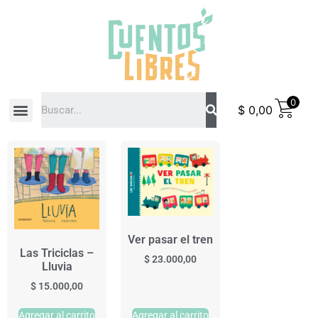
0
$
0,00
COMO COMPRAR
Ver pasar el tren
Las Triciclas –
$
23.000,00
Lluvia
$
15.000,00
Agregar al carrito
Agregar al carrito