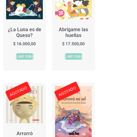
¿La Luna es de
Abrígame las
Queso?
huellas
$
16.000,00
$
17.500,00
Leer más
Leer más
AGOTADO
AGOTADO
Arrorró