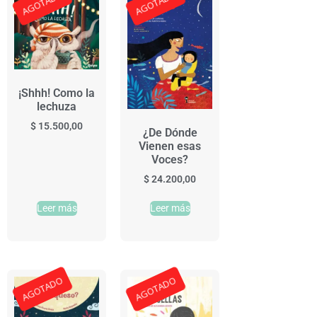
AGOTADO
AGOTADO
¡Shhh! Como la
lechuza
$
15.500,00
¿De Dónde
Vienen esas
Voces?
$
24.200,00
Leer más
Leer más
AGOTADO
AGOTADO