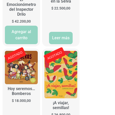
en la Selva
Emocionómetro
$
22.500,00
del Inspector
Drilo
$
42.200,00
Agregar al
carrito
Leer más
AGOTADO
AGOTADO
Hoy seremos…
Bomberos
$
18.000,00
¡A viajar,
semillas!
$
26.800,00