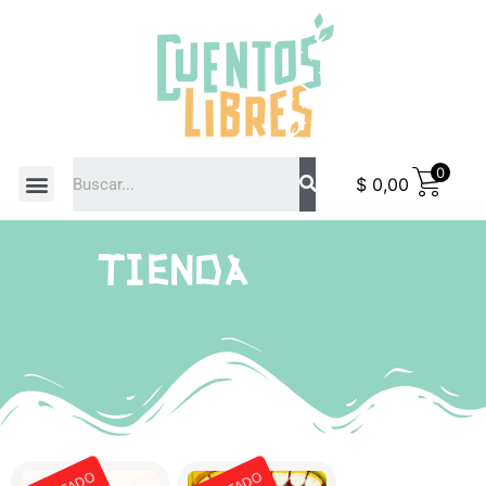
0
$
0,00
COMO COMPRAR
TIENDA