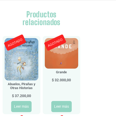
Productos
relacionados
AGOTADO
AGOTADO
Grande
$
32.000,00
Abuelos, Pirañas y
Otras Historias
$
37.200,00
Leer más
Leer más