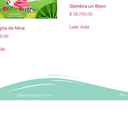
Siembra un Beso
$
28.700,00
Leer más
gría de Nina
0,00
más
BEM-WEB diseño web.