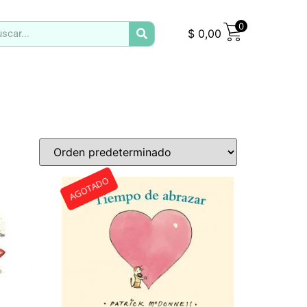
0
$
0,00
AGOTADO