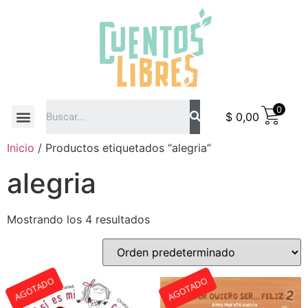
0
$
0,00
COMO COMPRAR
Inicio
/ Productos etiquetados “alegria”
alegria
Mostrando los 4 resultados
AGOTADO
AGOTADO