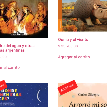
Quma y el viento
re del agua y otras
$
33.200,00
as argentinas
Agregar al carrito
0,00
r al carrito
ADO
AGOTADO