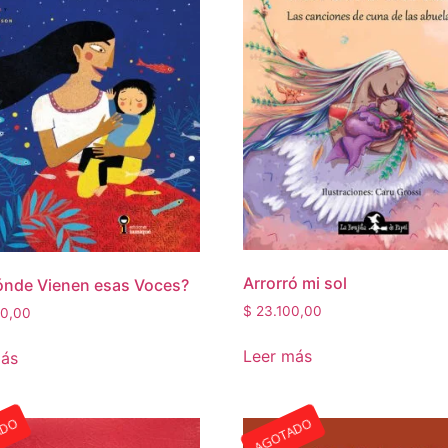
Arrorró mi sol
ónde Vienen esas Voces?
$
23.100,00
0,00
Leer más
más
ADO
AGOTADO