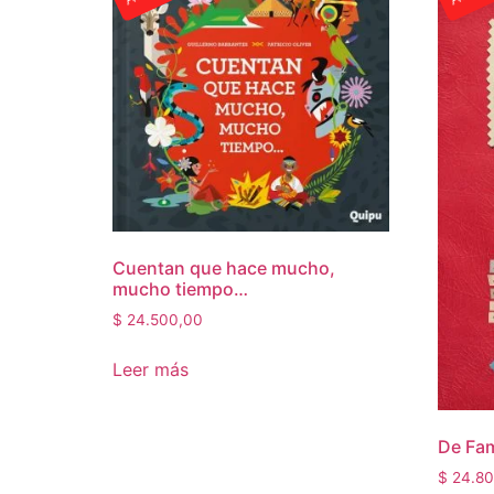
Cuentan que hace mucho,
mucho tiempo…
$
24.500,00
Leer más
De Fam
$
24.80