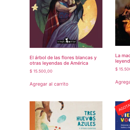
La mad
El árbol de las flores blancas y
leyend
otras leyendas de América
$
15.50
$
15.500,00
Agrega
Agregar al carrito
AGOT