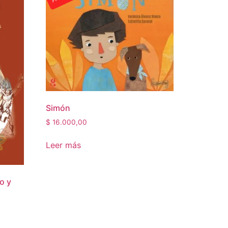
Simón
$
16.000,00
Leer más
o y