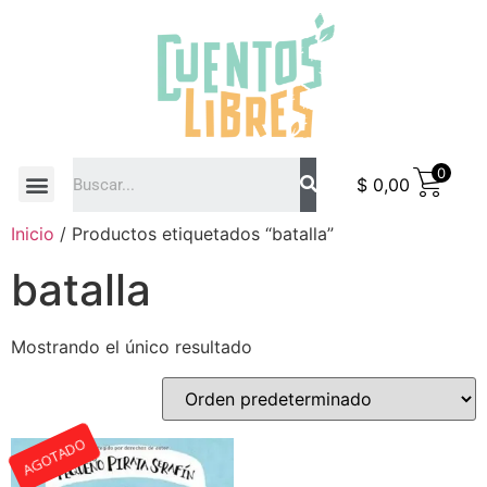
0
$
0,00
COMO COMPRAR
Inicio
/ Productos etiquetados “batalla”
batalla
Mostrando el único resultado
AGOTADO