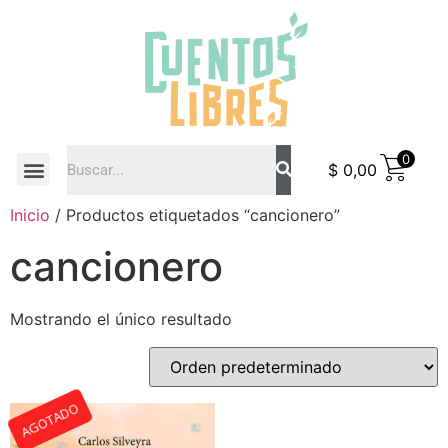
0
$
0,00
COMO COMPRAR
Inicio
/ Productos etiquetados “cancionero”
cancionero
Mostrando el único resultado
AGOTADO