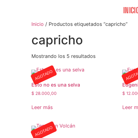
INICI
Inicio
/ Productos etiquetados “capricho”
capricho
Mostrando los 5 resultados
AGOTADO
AGOT
Esto no es una selva
Eugen
$
28.000,00
$
12.00
Leer más
Leer 
AGOTADO