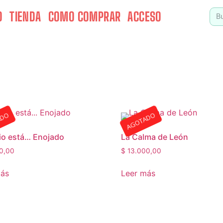
O
TIENDA
COMO COMPRAR
ACCESO
ADO
AGOTADO
io está… Enojado
La Calma de León
0,00
$
13.000,00
más
Leer más