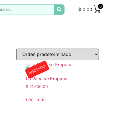
0
$
0,00
AGOTADO
La Vaca se Empaca
$
21.500,00
Leer más