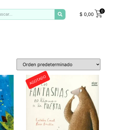
0
$
0,00
AGOTADO