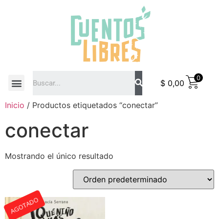
0
$
0,00
COMO COMPRAR
Inicio
/ Productos etiquetados “conectar”
conectar
Mostrando el único resultado
AGOTADO