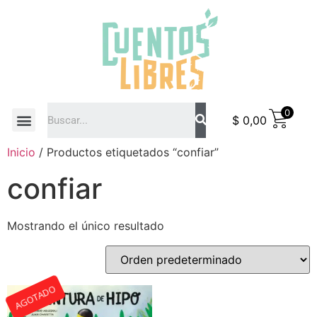
0
$
0,00
COMO COMPRAR
Inicio
/ Productos etiquetados “confiar”
confiar
Mostrando el único resultado
AGOTADO