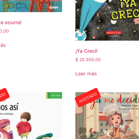
te ocurra!
0,00
más
¡Ya Crecí!
$
25.300,00
Leer más
ADO
AGOTADO