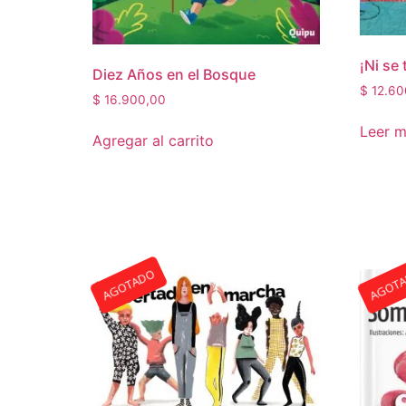
¡Ni se 
Diez Años en el Bosque
$
12.60
$
16.900,00
Leer 
Agregar al carrito
AGOTADO
AGOT