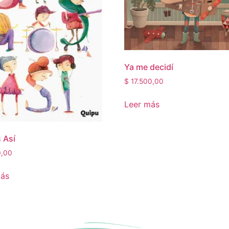
Ya me decidí
$
17.500,00
Leer más
 Así
,00
más