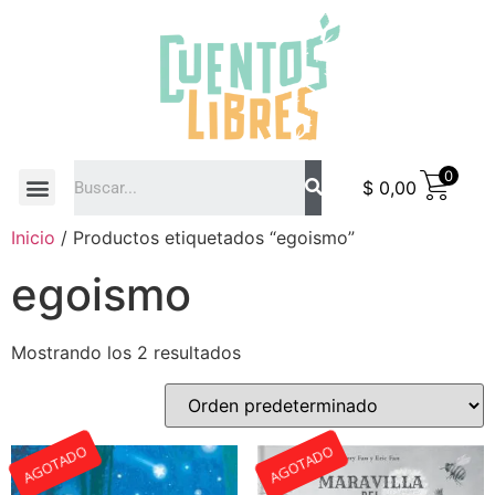
0
$
0,00
COMO COMPRAR
Inicio
/ Productos etiquetados “egoismo”
egoismo
Mostrando los 2 resultados
AGOTADO
AGOTADO