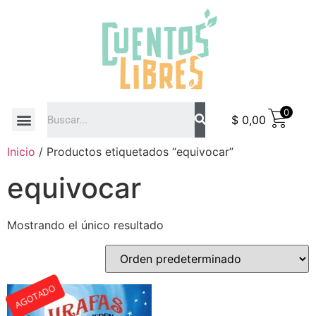
0
$
0,00
COMO COMPRAR
Inicio
/ Productos etiquetados “equivocar”
equivocar
Mostrando el único resultado
AGOTADO