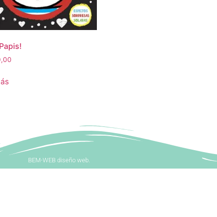
 Papis!
,00
más
BEM-WEB diseño web.