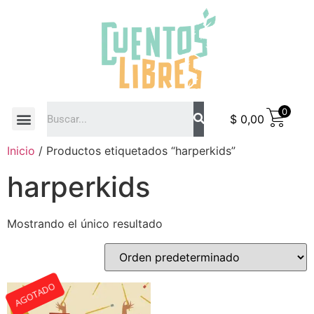
0
$
0,00
COMO COMPRAR
Inicio
/ Productos etiquetados “harperkids”
harperkids
Mostrando el único resultado
AGOTADO