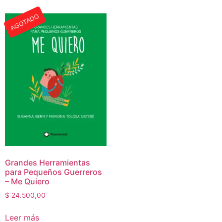
AGOTADO
Grandes Herramientas
para Pequeños Guerreros
– Me Quiero
$
24.500,00
Leer más