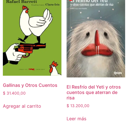
Gallinas y Otros Cuentos
El Resfrío del Yeti y otros
cuentos que aterran de
$
31.400,00
risa
Agregar al carrito
$
13.200,00
Leer más