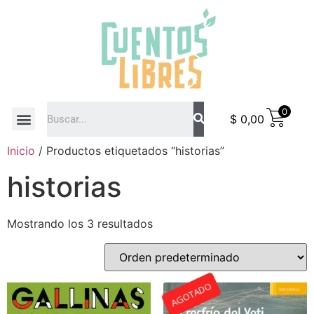
0
$
0,00
COMO COMPRAR
Inicio
/ Productos etiquetados “historias”
historias
Mostrando los 3 resultados
AGOTADO