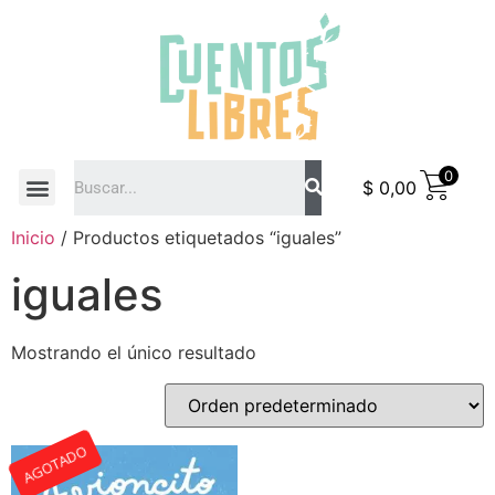
0
$
0,00
COMO COMPRAR
Inicio
/ Productos etiquetados “iguales”
iguales
Mostrando el único resultado
AGOTADO