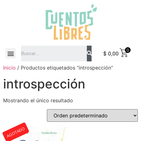
0
$
0,00
COMO COMPRAR
Inicio
/ Productos etiquetados “introspección”
introspección
Mostrando el único resultado
AGOTADO