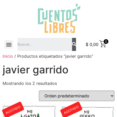
0
$
0,00
COMO COMPRAR
Inicio
/ Productos etiquetados “javier garrido”
javier garrido
Mostrando los 2 resultados
AGOTADO
AGOTADO