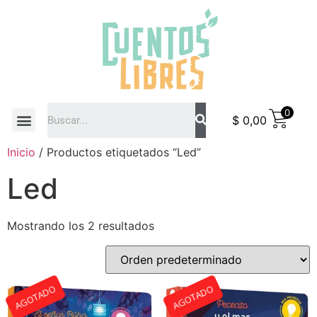
0
$
0,00
COMO COMPRAR
Inicio
/ Productos etiquetados “Led”
Led
Mostrando los 2 resultados
AGOTADO
AGOTADO