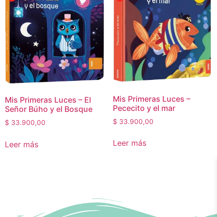
Mis Primeras Luces –
Mis Primeras Luces – El
Pececito y el mar
Señor Búho y el Bosque
$
33.900,00
$
33.900,00
Leer más
Leer más