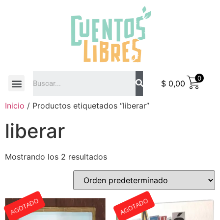
0
$
0,00
COMO COMPRAR
Inicio
/ Productos etiquetados “liberar”
liberar
Mostrando los 2 resultados
AGOTADO
AGOTADO