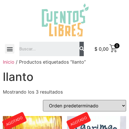
0
$
0,00
COMO COMPRAR
Inicio
/ Productos etiquetados “llanto”
llanto
Mostrando los 3 resultados
AGOTADO
AGOTADO