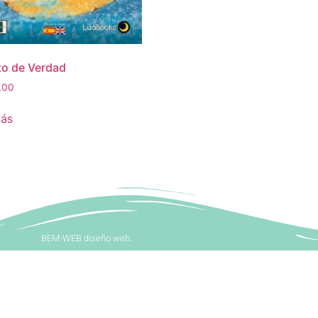
o de Verdad
,00
más
BEM-WEB diseño web.