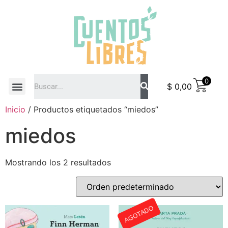
0
$
0,00
COMO COMPRAR
Inicio
/ Productos etiquetados “miedos”
miedos
Mostrando los 2 resultados
AGOTADO