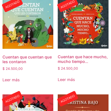
AGOTADO
AGOTADO
Cuentan que hace mucho,
Cuentan que cuentan que
mucho tiempo…
les contaron
$
24.500,00
$
24.500,00
Leer más
Leer más
AGOTADO
AGOTADO