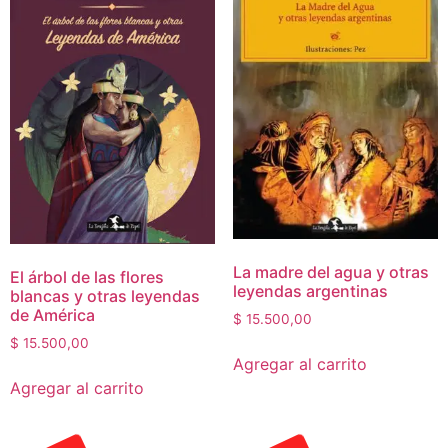
La madre del agua y otras
El árbol de las flores
leyendas argentinas
blancas y otras leyendas
de América
$
15.500,00
$
15.500,00
Agregar al carrito
Agregar al carrito