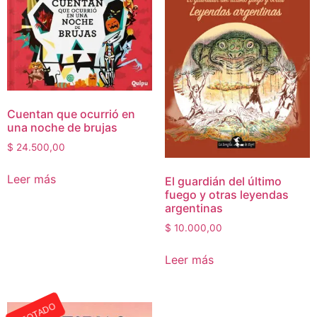
Cuentan que ocurrió en
una noche de brujas
$
24.500,00
Leer más
El guardián del último
fuego y otras leyendas
argentinas
$
10.000,00
Leer más
AGOTADO