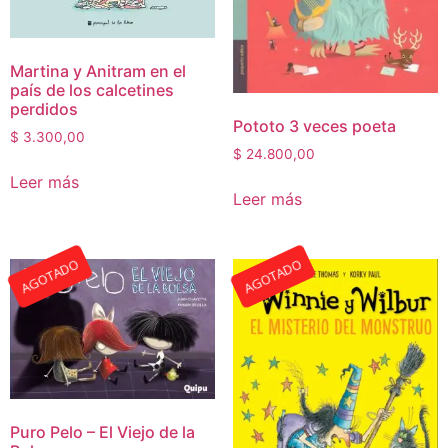
Martina y Anitram en el
país de los calcetines
perdidos
Pototo 3 veces poeta
$
3.300,00
$
24.800,00
Leer más
Leer más
AGOTADO
AGOTADO
Puro Pelo – El Viejo de la