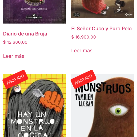
El Señor Cuco y Puro Pelo
Diario de una Bruja
$
16.900,00
$
12.600,00
Leer más
Leer más
AGOTADO
AGOTADO