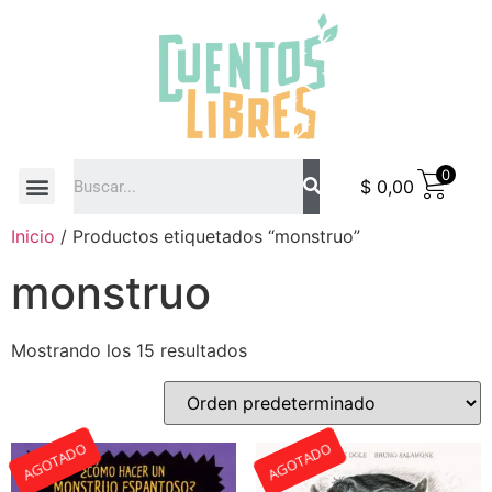
0
$
0,00
COMO COMPRAR
Inicio
/ Productos etiquetados “monstruo”
monstruo
Mostrando los 15 resultados
AGOTADO
AGOTADO