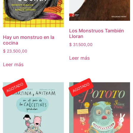
Los Monstruos También
Lloran
Hay un monstruo en la
cocina
$
31.500,00
$
23.500,00
Leer más
Leer más
AGOTADO
AGOTADO