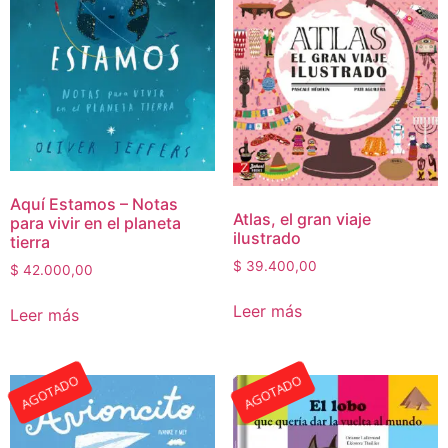
Aquí Estamos – Notas
Atlas, el gran viaje
para vivir en el planeta
ilustrado
tierra
$
39.400,00
$
42.000,00
Leer más
Leer más
AGOTADO
AGOTADO