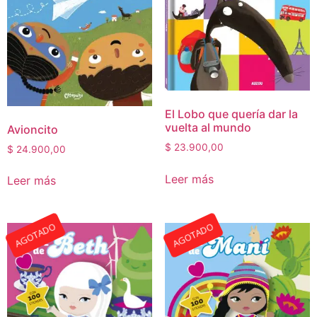
El Lobo que quería dar la
vuelta al mundo
Avioncito
$
23.900,00
$
24.900,00
Leer más
Leer más
AGOTADO
AGOTADO