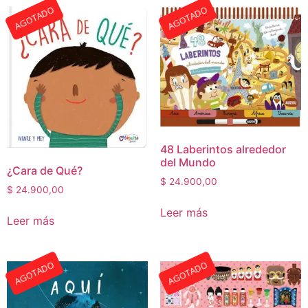
AGOTADO
AGOTADO
48 Laberintos alrededor
del Mundo
¿Cara de Qué?
$
24.900,00
$
24.900,00
Leer más
Leer más
AGOTADO
AGOTADO