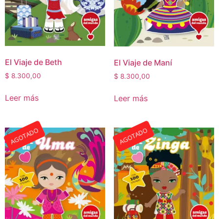
El Viaje de Beth
El Viaje de Maní
$
8.300,00
$
8.300,00
Leer más
Leer más
AGOTADO
AGOTADO