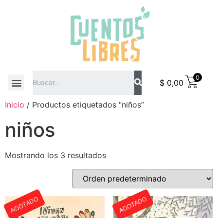
0
$
0,00
COMO COMPRAR
Inicio
/ Productos etiquetados “niños”
niños
Mostrando los 3 resultados
AGOTADO
AGOTADO