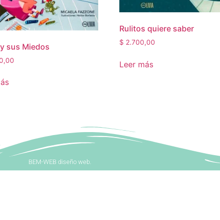
Rulitos quiere saber
$
2.700,00
y sus Miedos
0,00
Leer más
más
BEM-WEB diseño web.