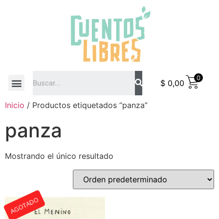
0
$
0,00
COMO COMPRAR
Inicio
/ Productos etiquetados “panza”
panza
Mostrando el único resultado
AGOTADO