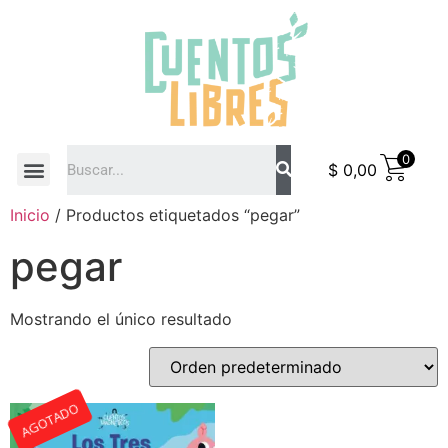
0
$
0,00
COMO COMPRAR
Inicio
/ Productos etiquetados “pegar”
pegar
Mostrando el único resultado
AGOTADO