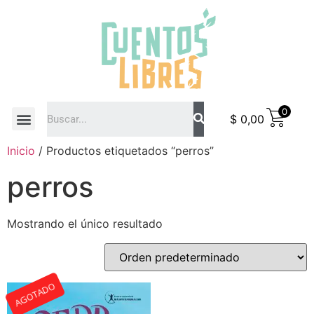
0
$
0,00
COMO COMPRAR
Inicio
/ Productos etiquetados “perros”
perros
Mostrando el único resultado
AGOTADO