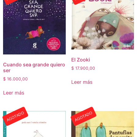
El Zooki
Cuando sea grande quiero
$
17.900,00
ser
$
16.000,00
Leer más
Leer más
AGOTADO
AGOTADO