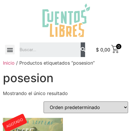
0
$
0,00
COMO COMPRAR
Inicio
/ Productos etiquetados “posesion”
posesion
Mostrando el único resultado
AGOTADO