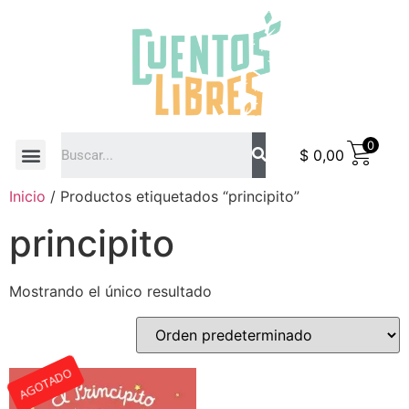
0
$
0,00
COMO COMPRAR
Inicio
/ Productos etiquetados “principito”
principito
Mostrando el único resultado
AGOTADO