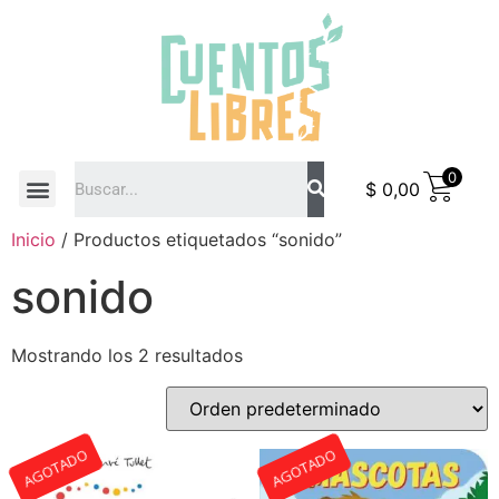
0
$
0,00
COMO COMPRAR
Inicio
/ Productos etiquetados “sonido”
sonido
Mostrando los 2 resultados
AGOTADO
AGOTADO