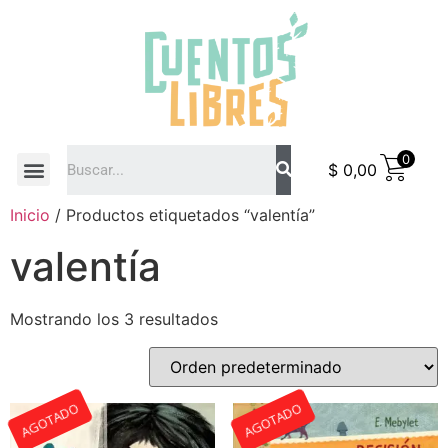
0
$
0,00
COMO COMPRAR
Inicio
/ Productos etiquetados “valentía”
valentía
Mostrando los 3 resultados
AGOTADO
AGOTADO