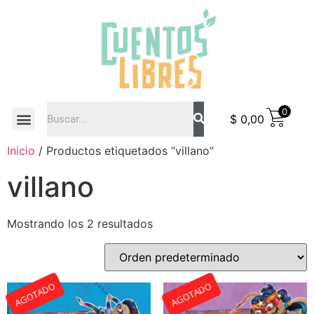
0
$
0,00
COMO COMPRAR
Inicio
/ Productos etiquetados “villano”
villano
Mostrando los 2 resultados
AGOTADO
AGOTADO