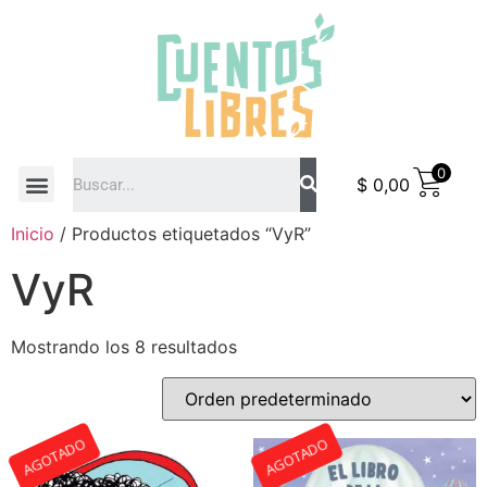
0
$
0,00
COMO COMPRAR
Inicio
/ Productos etiquetados “VyR”
VyR
Mostrando los 8 resultados
AGOTADO
AGOTADO