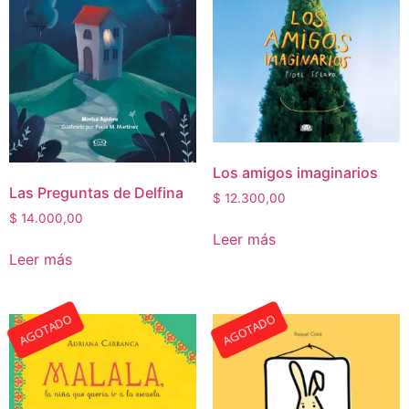
Los amigos imaginarios
Las Preguntas de Delfina
$
12.300,00
$
14.000,00
Leer más
Leer más
AGOTADO
AGOTADO