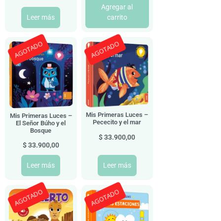
Agregar al
Leer más
carrito
AGOTADO
AGOTADO
Mis Primeras Luces –
Mis Primeras Luces –
Pececito y el mar
El Señor Búho y el
Bosque
$
33.900,00
$
33.900,00
Leer más
Leer más
AGOTADO
AGOTADO