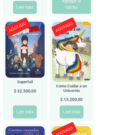
Agregar al
Leer más
carrito
AGOTADO
AGOTADO
Superfail
Como Cuidar a un
Unicornio
$
32.500,00
$
13.200,00
Leer más
Leer más
AGOTADO