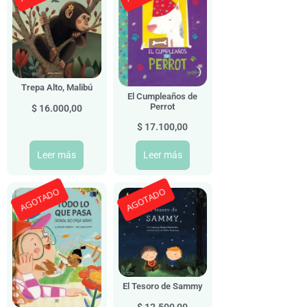
Trepa Alto, Malibú
El Cumpleaños de
Perrot
$
16.000,00
$
17.100,00
Leer más
Leer más
AGOTADO
AGOTADO
El Tesoro de Sammy
$
12.500,00