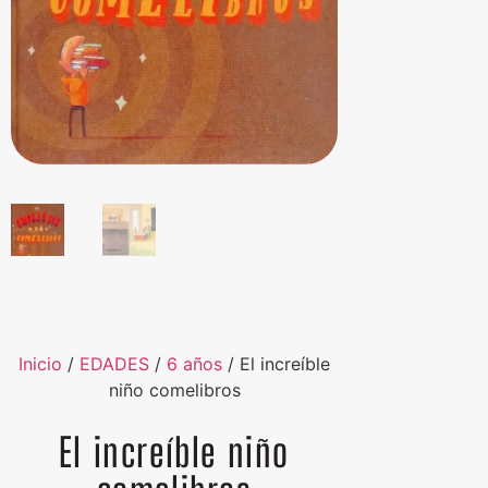
Inicio
/
EDADES
/
6 años
/ El increíble
niño comelibros
El increíble niño