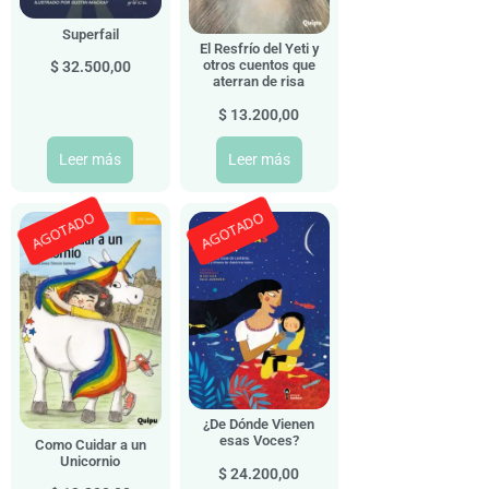
Superfail
El Resfrío del Yeti y
otros cuentos que
$
32.500,00
aterran de risa
$
13.200,00
Leer más
Leer más
AGOTADO
AGOTADO
¿De Dónde Vienen
esas Voces?
Como Cuidar a un
Unicornio
$
24.200,00