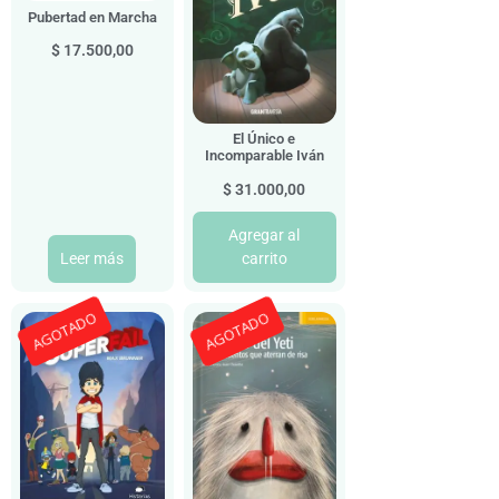
Pubertad en Marcha
$
17.500,00
El Único e
Incomparable Iván
$
31.000,00
Agregar al
Leer más
carrito
AGOTADO
AGOTADO