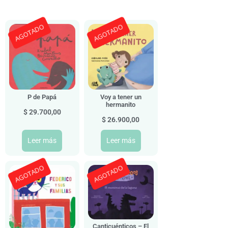
AGOTADO
AGOTADO
P de Papá
Voy a tener un
hermanito
$
29.700,00
$
26.900,00
Leer más
Leer más
AGOTADO
AGOTADO
Canticuénticos – El