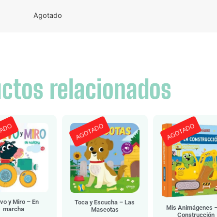
Agotado
ctos relacionados
TADO
AGOTADO
AGOTADO
o y Miro – En
Toca y Escucha – Las
Mis Animágenes –
marcha
Mascotas
Construcción