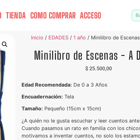
O
TIENDA
COMO COMPRAR
ACCESO
Inicio
/
EDADES
/
1 año
/ Minilibro de Escenas
Minilibro de Escenas - A 
$
25.500,00
Edad Recomendada:
De 0 a 3 Años
Encuadernación:
Tela
Tamaño:
Pequeño (15cm x 15cm)
¿A quién no le gusta escuchar y leer cuentos ant
Cuando pasamos un rato en familia con los chicos
motivamos a inventar cuentos, no solo los estam