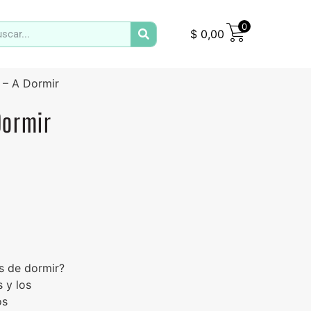
0
$
0,00
 – A Dormir
Dormir
es de dormir?
 y los
os