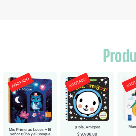
Produ
AGOTADO
AGOTADO
AGO
Muev
¡Hola, Amigos!
Mis Primeras Luces – El
$
9.900,00
Señor Búho y el Bosque