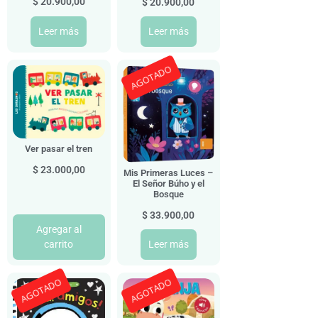
$
20.900,00
$
20.900,00
Leer más
Leer más
AGOTADO
Ver pasar el tren
$
23.000,00
Mis Primeras Luces –
El Señor Búho y el
Bosque
$
33.900,00
Agregar al
carrito
Leer más
AGOTADO
AGOTADO